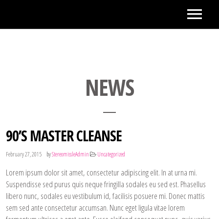
NEWS
90’S MASTER CLEANSE
by
February 27, 2015
StereomissleAdmin
Uncategorized
Lorem ipsum dolor sit amet, consectetur adipiscing elit. In at urna mi.
Suspendisse sed purus quis neque fringilla sodales eu sed est. Phasellus
libero nunc, sodales eu vestibulum id, facilisis posuere mi. Donec mattis
sem sed ante consectetur accumsan. Nunc eget ligula vitae lorem