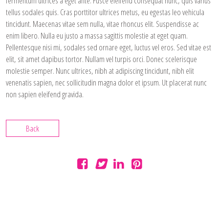
fermentum ultrices a eget ante. Fusce eleifend consequat nunc, quis varius
tellus sodales quis. Cras porttitor ultrices metus, eu egestas leo vehicula
tincidunt. Maecenas vitae sem nulla, vitae rhoncus elit. Suspendisse ac
enim libero. Nulla eu justo a massa sagittis molestie at eget quam.
Pellentesque nisi mi, sodales sed ornare eget, luctus vel eros. Sed vitae est
elit, sit amet dapibus tortor. Nullam vel turpis orci. Donec scelerisque
molestie semper. Nunc ultrices, nibh at adipiscing tincidunt, nibh elit
venenatis sapien, nec sollicitudin magna dolor et ipsum. Ut placerat nunc
non sapien eleifend gravida.
Back