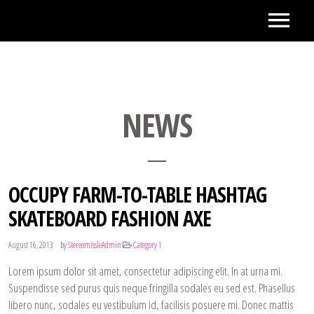
NEWS
OCCUPY FARM-TO-TABLE HASHTAG
SKATEBOARD FASHION AXE
by
August 16, 2013
StereomissleAdmin
Category 1
Lorem ipsum dolor sit amet, consectetur adipiscing elit. In at urna mi.
Suspendisse sed purus quis neque fringilla sodales eu sed est. Phasellus
libero nunc, sodales eu vestibulum id, facilisis posuere mi. Donec mattis